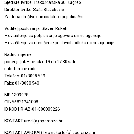
Sjedište tvrtke: Trakošćanska 30, Zagreb
Direktor tvrtke: Saša Blažeković
Zastupa društvo samostalno i pojedinačno
Voditelj poslovanja: Slaven Rukelj
– ovlaštenje za potpisivanje ugovora u ime agencije
– ovlaštenje za donošenje poslovnih odluka u ime agencije
Radno vrijeme:
ponedjeljak – petak od 9 do 17.30 sati
subotom ne radi
Telefon: 01/3098 539
Faks: 01/3098 540
MB 1309978
OIB 56831241098
ID KOD HR-AB-01-080089226
KONTAKT ured (a) speranza.hr
KONTAKT AVIO KARTE aviokarte (a) speranza.hr