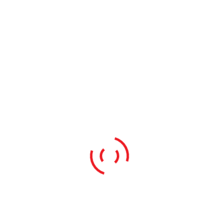
Polupansion
Odlične radionice za učenike
Upoznavanje dobrog dupina
PROČITAJ VIŠE
Srednja Dalmacija & Hvar
6 DANA
Autobusni prijevoz
Hoteli 3*